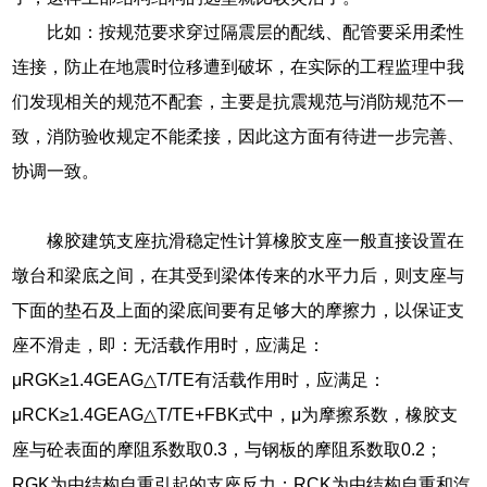
比如：按规范要求穿过隔震层的配线、配管要采用柔性
连接，防止在地震时位移遭到破坏，在实际的工程监理中我
们发现相关的规范不配套，主要是抗震规范与消防规范不一
致，消防验收规定不能柔接，因此这方面有待进一步完善、
协调一致。
橡胶建筑支座抗滑稳定性计算橡胶支座一般直接设置在
墩台和梁底之间，在其受到梁体传来的水平力后，则支座与
下面的垫石及上面的梁底间要有足够大的摩擦力，以保证支
座不滑走，即：无活载作用时，应满足：
μRGK≥1.4GEAG△T/TE有活载作用时，应满足：
μRCK≥1.4GEAG△T/TE+FBK式中，μ为摩擦系数，橡胶支
座与砼表面的摩阻系数取0.3，与钢板的摩阻系数取0.2；
RGK为由结构自重引起的支座反力；RCK为由结构自重和汽