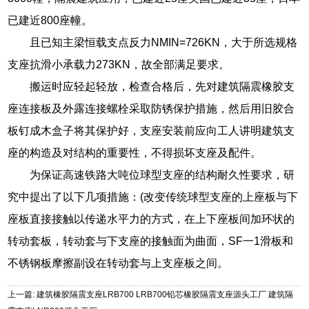
已建近800座幢。
且已知主梁恒载支点反力NMIN=726KN，大于所选规格
支座抗滑小承载力273KN，故全部满足要求。
搬运时应轻起轻放，检查合格后，先对建筑隔震橡胶支
座连接板及外露连接螺栓采取防锈保护措施，然后用旧胶合
板钉成木盒子将其保护好，支座安装前应向工人讲明建筑支
座的构造及对结构的重要性，不得损坏支座及配件。
为保证高速铁路大吨位球型支座的结构耐久性要求，研
究中提出了以下几项措施：(改变传统球型支座的上座板与下
座板直接接触以传递水平力的方式，在上下座板间加环状的
转动套板，转动套与下支座的接触面为曲面，SF一1滑板和
不锈钢板摩擦副设在转动套与上支座板之间。
上一篇: 建筑橡胶隔震支座LRB700 LRB700铅芯橡胶隔震支座源头工厂 建筑隔