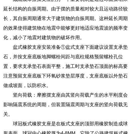
延长结构的自振周期。由于摆的质量相对较大且运动路径较
长，其自振周期通常大于建筑物的自振周期。这种延长周期
的效果使得建筑物在地震中能够更好地适应地震波的频率变
化，减小了地震对建筑物的破坏作用。
盆式橡胶支座安装准备①盆式支座下面建议设置支承垫
石，并按支座底板地脚螺栓间距与底柱规格预留螺栓孔位
置，要求支承垫石表面平整，施工时支承垫石顶面的标高要
注意预留支座底板下环氧砂浆垫层厚度，支座底板以外垫石
做成坡面，以防积水。
竖向荷载：摩擦摆支座由其竖向荷载产生的水平刚度会
影响隔震系统的周期，但装置隔震周期与支座的竖向荷载无
关。
球冠板式橡胶支座是在板式支座的顶部用橡胶制造成球
形表面，球冠中心橡胶厚为4-8MM，它除了公路建筑板式橡