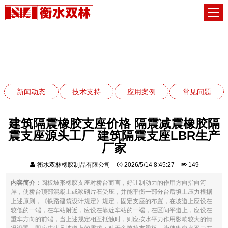
常见问题
网站首页
常见问题
新闻动态
技术支持
应用案例
常见问题
建筑隔震橡胶支座价格 隔震减震橡胶隔
震支座源头工厂 建筑隔震支座LBR生产
厂家
衡水双林橡胶制品有限公司
2026/5/14 8:45:27
149
内容简介：
圆板坡形橡胶支座对桥台而言，好让制动力的作用方向指向河
岸，使桥台顶部混凝土或浆砌片石受压，并能平衡一部分台后填土压力根据
上述原则，《铁路建筑设计规定》规定，固定支座的布置，在坡道上应设在
较低的一端，在车站附近，应设在靠近车站的一端，在区间平道上，应设在
重车方向的前端，当上述规定相互抵触时，则应按水平力作用影响较大的情