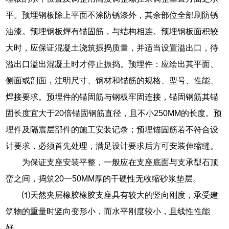
平。预埋钢板除上平面不涂防锈漆外，其余部位全部刷防锈
油漆。预埋钢板焊有锚固筋，与结构相连。预埋钢板面积较
大时，应保证混凝土浇筑振捣质量，并适当设置溢出口，待
溢出口溢出混凝土时才停止振捣。预埋件：应绘出其平面、
侧面或剖面，注明尺寸、钢材和锚筋的规格、型号、性能、
焊接要求。预埋件的锚固筋与钢板牢固连接，锚固钢筋其锚
固长度宜大于20倍锚固钢筋直径，且不小250MM的长度。预
埋件及隔震层部件的施工安装记录；预埋锚固筋若不符合设
计要求，必须首先处理，满足设计要求后方可安装伸缩缝。
为保证支座安装平整，一般应在支座底面与支承型石顶
峦之间，捣筑20一50MM厚的干硬性无收缩砂浆垫层。
⑴天然夹层橡胶橡胶支座具有较大的竖向刚度，承受建
筑物的重量时竖向变形小，而水平刚度较小，且线性性能
好。