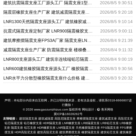
建筑抗震隔震支座工厂源头工厂 隔震支座1型厂家 500%隔震支座源头工厂
2026/8/5 9:30:51
隔震层橡胶支座生产厂家 建筑减震隔震支座工厂厂家 摩擦摆减隔震型支座生产厂家
2026/8/5 9:20:18
LNR1300天然隔震支座源头工厂 建筑橡胶减隔震支座 抗震支座厂家电话
2026/8/5 9:10:14
抗震式隔震支座定制厂家 LNR900隔震橡胶支座 LNR(H)D370*127橡胶隔震支座生产厂家
2026/8/5 9:00:11
建筑摩擦摆隔震支座FPS3A厂家 隔震支座LNR-700报价 建筑橡胶铅芯支座源头工厂
2026/8/4 9:21:39
减震隔震支座生产厂家 防震隔震支座 楼梯叠层橡胶隔震支座
2026/8/4 9:11:32
LNR800支座源头工厂 建筑非连续端铅芯隔震支座源头工厂 抗震减振支座
2026/8/4 9:00:19
LNR600建筑橡胶隔震支座源头工厂 橡胶隔震支座加工厂家 铅芯隔震支座厂家
2026/8/3 9:30:56
LNR水平力分散型橡胶隔震支座什么价格 建筑抗震式橡胶隔震支座定制 隔震支座LRB1200
2026/8/3 9:20:32
声明：本站部分内容来自互联网，并已注明转载来源，若有涉及侵权，请联系0318-6666807进
行删除！
© 2026 www.gaozunizhizuo.com 版权所有 网站设计：
青禾网络
冀ICP备16028262号
友情链接：
建筑隔震支座
建筑减隔震
高阻尼隔震支座
摩擦摆隔震支座
建筑减震支座
高阻尼支座
铅芯隔震支座
铅芯橡胶支座
HDR隔震支座
LNR橡胶支座
LRB隔震支座
LRB铅芯支座
LRB橡胶
支座
隔震支座
铅芯支座
HDR橡胶支座
LNR隔震支座
天然橡胶隔震支座
FPS隔震支座
FPS摩擦
摆支座
HDR高阻尼支座
建筑高阻尼支座
建筑摩擦摆支座
橡胶隔震支座
建筑铅芯支座
建筑橡胶