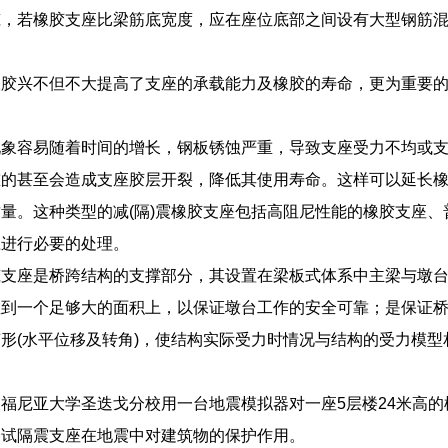
筑，若橡胶支座比梁筋底宽度，应在座位底部之间设有大型钢筋
橡胶兴不但不大提高了支座的承载能力及橡胶的寿命，更为重要
现象容易随着时间的增长，钢板锈蚀严重，导致支座受力不均或
重的甚至会造成支座胶层开裂，降低其使用寿命。这样可以延长
量。这种类型的减(隔)震橡胶支座包括高阻尼性能的橡胶支座
应进行必要的处理。
筑支座是桥跨结构的支撑部分，其设置在梁板式体系中主梁与墩
散到一个足够大的面积上，以保证墩台工作的安全可靠；是保证
形(水平位移及转角)，使结构实际受力时情况与结构的受力模
福尼亚大学圣迭戈分校用一台地震模拟器对一座5层楼24米高
测试隔震支座在地震中对建筑物的保护作用。