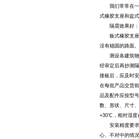
我们常常在
式橡胶支座和盆
隔震效果好
板式橡胶支
没有稳固的路面
测设各建筑
经审定后再抄测
接板后，应及时安
在每批产品交货
品及配件应按型
数、形状、尺寸、
+30℃，相对湿度
安装精度要
心、不对中的情