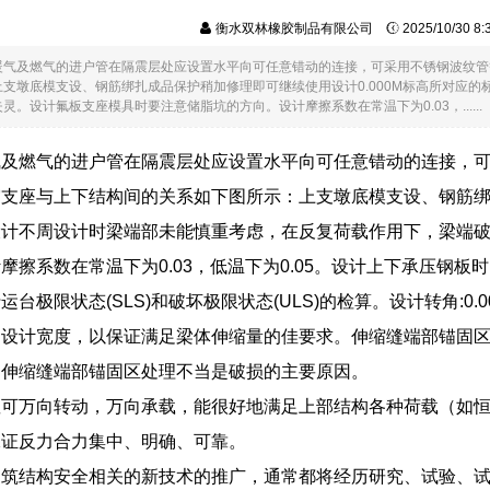
衡水双林橡胶制品有限公司
2025/10/30 8
暖气及燃气的进户管在隔震层处应设置水平向可任意错动的连接，可采用不锈钢波纹管
支墩底模支设、钢筋绑扎成品保护稍加修理即可继续使用设计0.000M标高所对应
。设计氟板支座模具时要注意储脂坑的方向。设计摩擦系数在常温下为0.03，......
气及燃气的进户管在隔震层处应设置水平向可任意错动的连接，
支座与上下结构间的关系如下图所示：上支墩底模支设、钢筋绑扎
设计不周设计时梁端部未能慎重考虑，在反复荷载作用下，梁端
摩擦系数在常温下为0.03，低温下为0.05。设计上下承压钢
台极限状态(SLS)和破坏极限状态(ULS)的检算。设计转角:0.0
设计宽度，以保证满足梁体伸缩量的佳要求。伸缩缝端部锚固区05
。伸缩缝端部锚固区处理不当是破损的主要原因。
座可万向转动，万向承载，能很好地满足上部结构各种荷载（如
保证反力合力集中、明确、可靠。
建筑结构安全相关的新技术的推广，通常都将经历研究、试验、