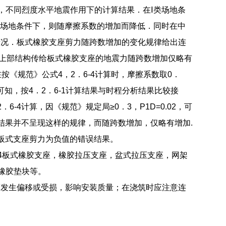
，不同烈度水平地震作用下的计算结果．在Ⅰ类场地条
类场地条件下，则随摩擦系数的增加而降低．同时在中
情况．板式橡胶支座剪力随跨数增加的变化规律给出连
，上部结构传给板式橡胶支座的地震力随跨数增加仅略有
在按《规范》公式4，2．6-4计算时，摩擦系数取0．
可知，按4．2．6-1计算结果与时程分析结果比较接
4计算，因《规范》规定局≥0．3，P1D=0.02，可
结果并不呈现这样的规律，而随跨数增加，仅略有增加.
到板式支座剪力为负值的错误结果。
ZF4板式橡胶支座，橡胶拉压支座，盆式拉压支座，网架
，橡胶垫块等。
度发生偏移或受损，影响安装质量；在浇筑时应注意连