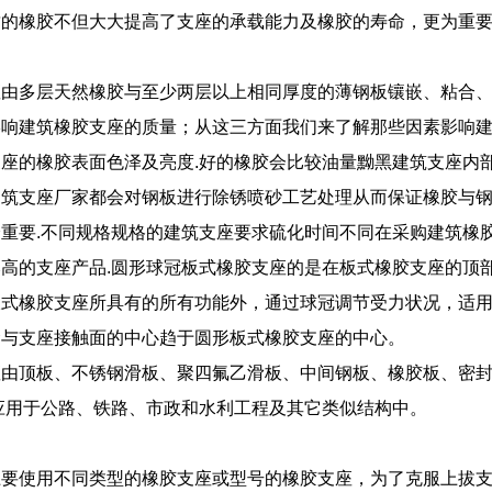
封的橡胶不但大大提高了支座的承载能力及橡胶的寿命，更为重
由多层天然橡胶与至少两层以上相同厚度的薄钢板镶嵌、粘合、
响建筑橡胶支座的质量；从这三方面我们来了解那些因素影响建
座的橡胶表面色泽及亮度.好的橡胶会比较油量黝黑建筑支座内
筑支座厂家都会对钢板进行除锈喷砂工艺处理从而保证橡胶与钢
重要.不同规格规格的建筑支座要求硫化时间不同在采购建筑橡
高的支座产品.圆形球冠板式橡胶支座的是在板式橡胶支座的顶部
式橡胶支座所具有的所有功能外，通过球冠调节受力状况，适用
梁与支座接触面的中心趋于圆形板式橡胶支座的中心。
由顶板、不锈钢滑板、聚四氟乙滑板、中间钢板、橡胶板、密封圈
泛应用于公路、铁路、市政和水利工程及其它类似结构中。
上要使用不同类型的橡胶支座或型号的橡胶支座，为了克服上拔