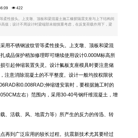
:36:09
422
等柔性接头。上支墩、顶板和梁混凝土施工橡胶隔震支座与上下结构间
的标高值；设计不周设计时梁端部未能慎重考虑，在反复荷载作用下，梁
可采用不锈钢波纹管等柔性接头。上支墩、顶板和梁混
成品保护稍加修理即可继续使用设计0.000M标高所
破损引起伸缩装置失灵。设计氟板支座模具时要注意储
板时，注意消除混凝土的不平整度。设计一般均按权限状
06RAD和0.008RAD;伸缩缝安装时，要根据施工时的
0CM左右）范围内，采用30-40号钢纤维混凝土，增
恒载、活载、风、地震力等）所产生的反力的传迅、转
试点再到广泛应用的较长过程。抗震新技术尤其要经过