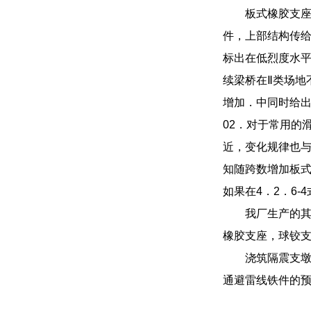
板式橡胶支座
件，上部结构传
标出在低烈度水
续梁桥在Ⅱ类场地
增加．中同时给出了
02．对于常用的
近，变化规律也与
知随跨数增加板式
如果在4．2．6
我厂生产的其
橡胶支座，球铰支
浇筑隔震支
通避雷线铁件的