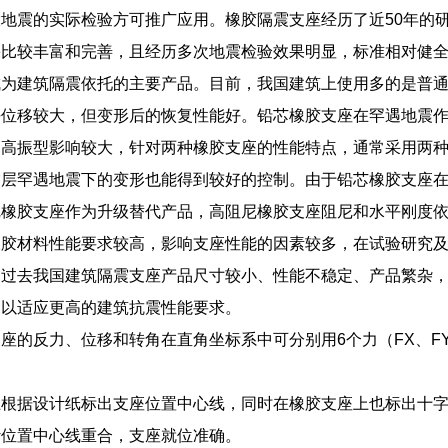
地震的实际检验方可推广应用。橡胶隔震支座经历了近50年的
果比较丰富和完善，且经历多次地震检验效果明显，标准相对健
成为建筑隔震依托的主要产品。目前，我国建筑上使用多的是普
平位移较大，但变形后的恢复性能好。铅芯橡胶支座在罕遇地震
构高振型影响较大，针对两种橡胶支座的性能特点，通常采用两
震层罕遇地震下的变形也能得到较好的控制。由于铅芯橡胶支座
尼橡胶支座作为升级替代产品，高阻尼橡胶支座阻尼和水平刚度
橡胶材料性能要求较高，影响支座性能的因素较多，在试验研究
，过去我国建筑隔震支座产品尺寸较小、性能不稳定、产品繁杂
，以适应更高的建筑抗震性能要求。
座的反力、位移和转角在直角坐标系中可分别用6个力（FX、FYFZ
上根据设计纸标出支座位置中心线，同时在橡胶支座上也标出十
计位置中心线重合，支座就位准确。