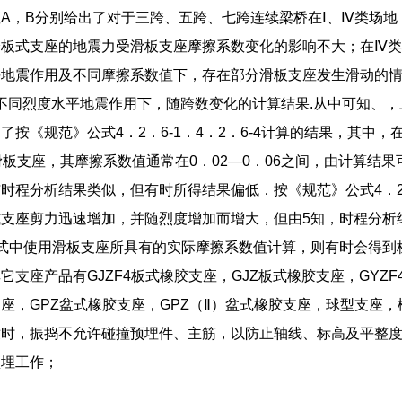
A，B分别给出了对于三跨、五跨、七跨连续梁桥在Ⅰ、Ⅳ类场地
给板式支座的地震力受滑板支座摩擦系数变化的影响不大；在Ⅳ
平地震作用及不同摩擦系数值下，存在部分滑板支座发生滑动的
不同烈度水平地震作用下，随跨数变化的计算结果.从中可知、
按《规范》公式4．2．6-1．4．2．6-4计算的结果，其中，
滑板支座，其摩擦系数值通常在0．02—0．06之间，由计算结果
时程分析结果类似，但有时所得结果偏低．按《规范》公式4．2．6-
支座剪力迅速增加，并随烈度增加而增大，但由5知，时程分析
-4式中使用滑板支座所具有的实际摩擦系数值计算，则有时会得
它支座产品有GJZF4板式橡胶支座，GJZ板式橡胶支座，GY
座，GPZ盆式橡胶支座，GPZ（Ⅱ）盆式橡胶支座，球型支座
墩时，振捣不允许碰撞预埋件、主筋，以防止轴线、标高及平整
预埋工作；