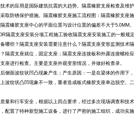
座技术的应用是国际建筑抗震的大趋势。隔震橡胶支座检查及维
应采取防锈保护措施。隔震橡胶支座施工流程图：隔震橡胶支座
M。隔震橡胶支座中心的平面位置与设计位置的偏差不大于5.0M
SOLATOR隔震支座安装分项工程施工验收隔震支座安装施工的一
准备哪些？隔震支座安装需要注意什么？隔震支座变形监测技术
料？隔震支座就位，固定支座；隔震支座连接板和外露连接螺栓
震支座进行检查。主要是支座外观变形情况，并做好检查录。
压后侧面波纹状凹凸现象产生；产生原因：一是在梁体的作用下
座上波纹状凸凹现象不一致，重者造成板式橡胶支座单边脱空。
工质量和行车安全，根据以上四点要求，经过多次现场调查和技
伍，配置了特种新型施工设备，进行了严密的施工组织，成功实