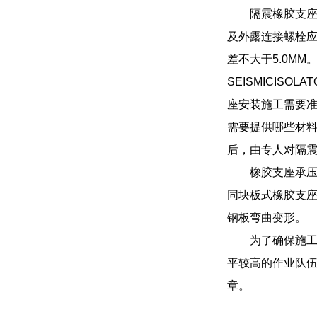
隔震橡胶支
及外露连接螺栓
差不大于5.0M
SEISMICI
座安装施工需要
需要提供哪些材
后，由专人对隔
橡胶支座承
同块板式橡胶支
钢板弯曲变形。
为了确保施
平较高的作业队
章。