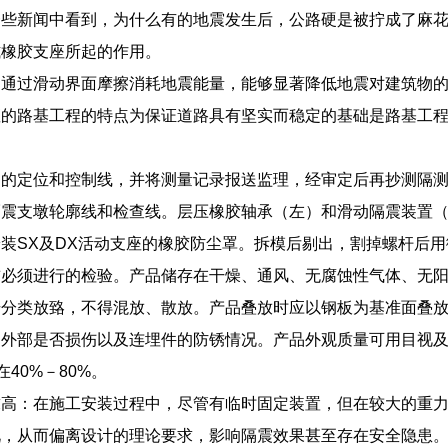
一些新闻中看到，为什么有的地震发生后，公路硬是被拧成了麻
式橡胶支座所起的作用。
：通过滑动界面摩擦消耗地震能量，能够显著降低地震对建筑物
座的路基工程的特点为保证道路具有坚实而稳定的基础是路基工
。
物的定位和控制线，并将测量记录报送监理，经审定后再抄测隔
隔震支墩轮廓线和检查线。层压橡胶轴承（左）和滑动隔震装置
装SX及DX活动支座的橡胶防尘罩。拆模后剔出，割掉螺杆后
前必须进行的检验。产品储存在干燥、通风、无腐蚀性气体、无
号分类放臵，不得混放、散放。产品叠放时应以钢板为基准面叠
外部是否损伤以及连埋件的防锈情况。产品外观质量可用目视及
在40%－80%。
求高：在施工安装过程中，尽管有临时固定装置，但在较大的重
况，从而偏离设计的理论要求，影响隔震效果甚至存在安全隐患