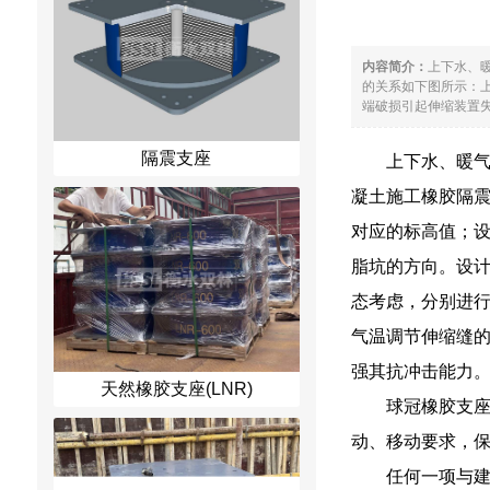
内容简介：
上下水、
的关系如下图所示：上
端破损引起伸缩装置失灵
隔震支座
上下水、暖
凝土施工橡胶隔震
对应的标高值；
脂坑的方向。设计
态考虑，分别进行运
气温调节伸缩缝的
强其抗冲击能力
天然橡胶支座(LNR)
球冠橡胶支
动、移动要求，
任何一项与