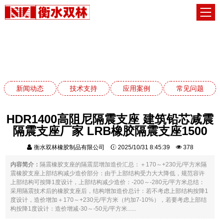
应用案例
网站首页
应用案例
新闻动态
技术支持
应用案例
常见问题
HDR1400高阻尼隔震支座 建筑铅芯减震
隔震支座厂家 LRB橡胶隔震支座1500
衡水双林橡胶制品有限公司
2025/10/31 8:45:39
378
内容简介：
隔震橡胶支座的隔震层增加造价汇总：＋170～+230元/平方米隔
震橡胶支座上部结构减少造价部分：由于上部结构受力大大降低，规范容许
上部结构可按降1度设计，上部结构减少造价：-200～-280元/平方米总结：
采用隔震技术后的橡胶支座后，结构增加造价总计：若不考虑上部结构按降1
度设计，造价增加＋170～+230元/平方米（约加7-10%），若要考虑上部结
构按降1度设计：造价增减-30～-50元/平方米......